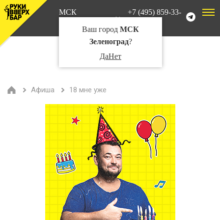
МСК
+7 (495) 859-33-
Зеленоград
02
Ваш город
МСК
Зеленоград
?
Да
Нет
Афиша
18 мне уже